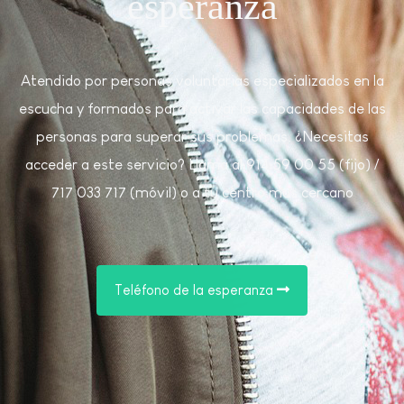
esperanza
Atendido por personas voluntarias especializados en la
escucha y formados para activar las capacidades de las
personas para superar sus problemas. ¿Necesitas
acceder a este servicio? Llama al 914 59 00 55 (fijo) /
717 033 717 (móvil) o a tu centro más cercano
Teléfono de la esperanza